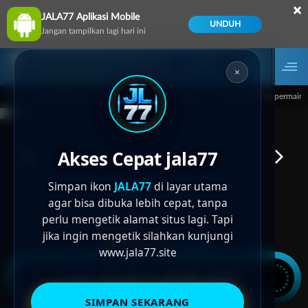
×
JALA77 Aplikasi Mobile
UNDUH
Jangan tampilkan lagi hari ini
Masuk
Daftar
×
14.59.59 sampai 30-Sep-2026 14.59.59. Selama waktu ini, PP Virtual Sports permain
Akses Cepat jala77
Simpan ikon
JALA77
di layar utama
agar bisa dibuka lebih cepat, tanpa
perlu mengetik alamat situs lagi. Tapi
jika ingin mengetik silahkan kunjungi
JACKPOT
PLAY
www.jala77.site
IDR
12,671,896,895
SIMPAN SEKARANG