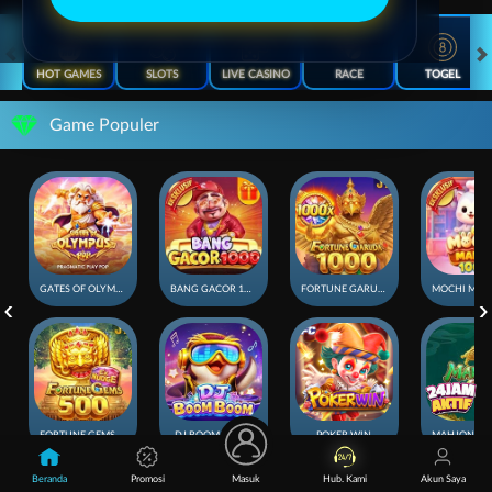
HOT GAMES
SLOTS
LIVE CASINO
RACE
TOGEL
Game Populer
GATES OF OLYMPUS POP
BANG GACOR 1000
FORTUNE GARUDA 1000
FORTUNE GEMS 500
DJ BOOM BOOM
POKER WIN
Beranda
Promosi
Masuk
Hub. Kami
Akun Saya