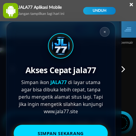
×
JALA77 Aplikasi Mobile
UNDUH
Jangan tampilkan lagi hari ini
Masuk
Daftar
×
14.59.59 sampai 30-Sep-2026 14.59.59. Selama waktu ini, PP Virtual Sports permain
Akses Cepat jala77
Simpan ikon
JALA77
di layar utama
agar bisa dibuka lebih cepat, tanpa
perlu mengetik alamat situs lagi. Tapi
jika ingin mengetik silahkan kunjungi
JACKPOT
PLAY
www.jala77.site
IDR
12,666,460,701
SIMPAN SEKARANG