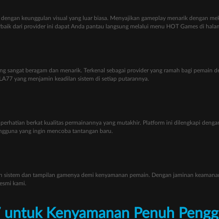
 dengan keunggulan visual yang luar biasa. Menyajikan gameplay menarik dengan meka
terbaik dari provider ini dapat Anda pantau langsung melalui menu HOT Games di hal
ang sangat beragam dan menarik. Terkenal sebagai provider yang ramah bagi pemain
LA77 yang menjamin keadilan sistem di setiap putarannya.
ik perhatian berkat kualitas permainannya yang mutakhir. Platform ini dilengkapi de
engguna yang ingin mencoba tantangan baru.
h sistem dan tampilan gamenya demi kenyamanan pemain. Dengan jaminan keamanan ti
resmi kami.
77 untuk Kenyamanan Penuh Peng