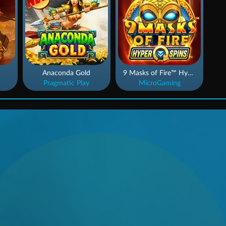
Anaconda Gold
9 Masks of Fire™ HyperSpins™
Pragmatic Play
MicroGaming