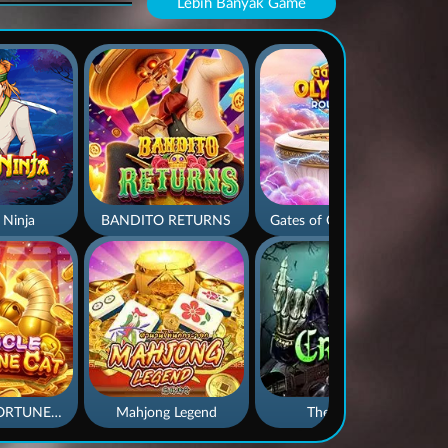
Lebih Banyak Game
 Ninja
BANDITO RETURNS
Gates of Olympus Roulette
MUSCLE FORTUNE CAT
Mahjong Legend
The Crypt