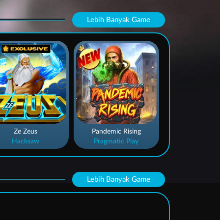
Lebih Banyak Game
Ze Zeus
Pandemic Rising
Hacksaw
Pragmatic Play
Lebih Banyak Game