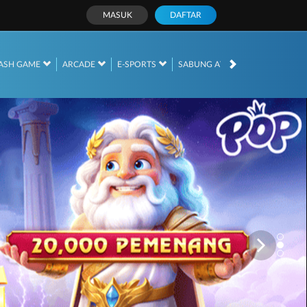
MASUK
DAFTAR
PROMOSI
ASH GAME
ARCADE
E-SPORTS
SABUNG AYAM