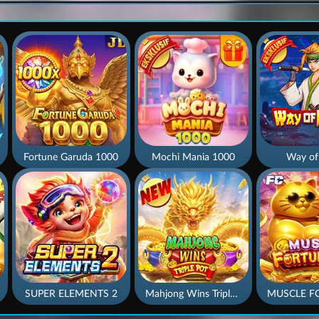
Fortune Garuda 1000
Mochi Mania 1000
Way of
SUPER ELEMENTS 2
Mahjong Wins Triple Pot